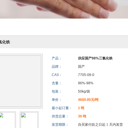
氯化铁
产品：
供应国产98%三氯化铁
品牌：
国产
CAS：
7705-08-0
含量：
96%-98%
包装：
50kg/袋
单价：
4600.00元/吨
最小起订量：
1 吨
供货总量：
30 吨
发货期限：
自买家付款之日起
1
天内发货