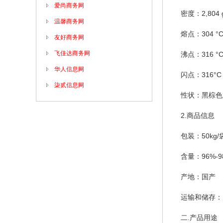
爱尚商务网
密度：2,804 
温馨商务网
熔点：304 °
友好商务网
飞佳达商务网
沸点：316 °
华人信息网
闪点：316°C
柒贰信息网
性状：黑棕色
2.商品信息
包装：50kg/
含量：96%-9
产地：国产
运输和储存：
二.产品用途