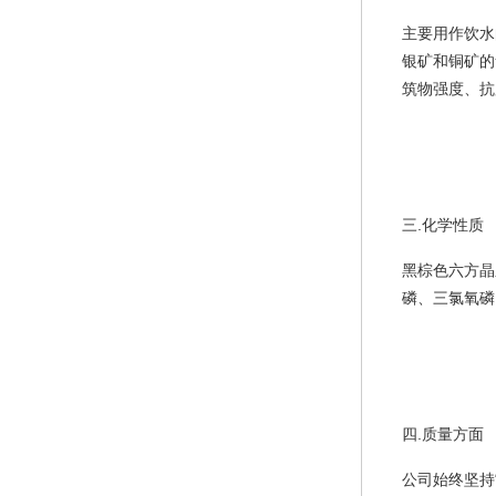
主要用作饮水
银矿和铜矿的
筑物强度、抗
三.化学性质
黑棕色六方晶
磷、三氯氧磷
四.质量方面
公司始终坚持