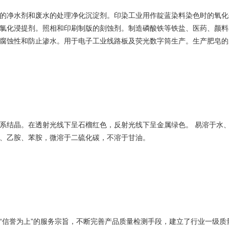
的净水剂和废水的处理净化沉淀剂。印染工业用作靛蓝染料染色时的氧化
氯化浸提剂。照相和印刷制版的刻蚀剂。制造磷酸铁等铁盐、医药、颜料
腐蚀性和防止渗水。用于电子工业线路板及荧光数字筒生产。生产肥皂的
系结晶。在透射光线下呈石榴红色，反射光线下呈金属绿色。 易溶于水
、乙胺、苯胺，微溶于二硫化碳，不溶于甘油。
“信誉为上”的服务宗旨，不断完善产品质量检测手段，建立了行业一级