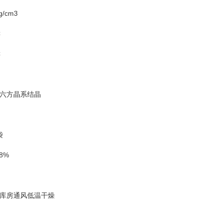
g/cm3
C
C
六方晶系结晶
袋
8%
库房通风低温干燥