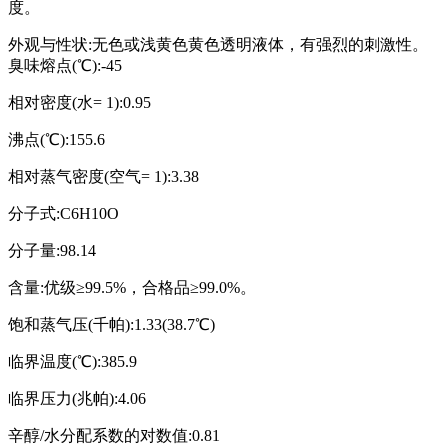
度。
外观与性状:无色或浅黄色黄色透明液体，有强烈的刺激性。
臭味熔点(℃):-45
相对密度(水= 1):0.95
沸点(℃):155.6
相对蒸气密度(空气= 1):3.38
分子式:C6H10O
分子量:98.14
含量:优级≥99.5%，合格品≥99.0%。
饱和蒸气压(千帕):1.33(38.7℃)
临界温度(℃):385.9
临界压力(兆帕):4.06
辛醇/水分配系数的对数值:0.81