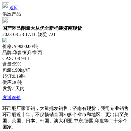
返回
供应产品
国产环己酮量大从优全新桶装济南现货
2023-08-23 17:11 浏览:721
价格:
￥9000.00
/吨
品牌:华鲁恒升/鲁西
CAS:108-94-1
含量:99%
包装:190kg/桶
起订:0.19吨
供应:30吨
发货:1天内
发送询价
环己酮厂家直销，大量批发销售，济南有现货，我司专业销售
环己酮近十年，不仅畅销全国30多个省市和地区，更出口至美
国、英国、日本、韩国、澳大利亚,中东,德国,印度等二十余个
国家。